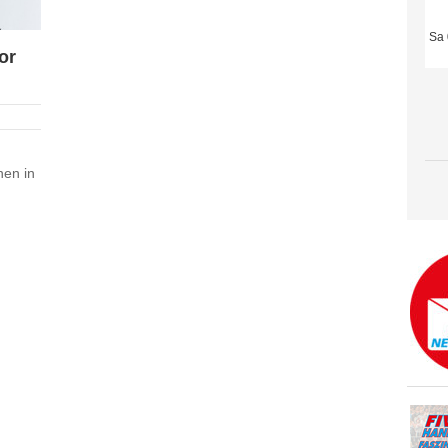
Sa 
or
nen in