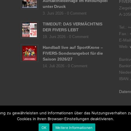
Auftaktniederlage im Retourspiel
FIVER
unter Druck
Ziegel
3. Juni 2026 -
0 Comment
A-105
TIMEOUT: DAS VERMÄCHTNIS
Tel.: 
DER FIVERS LEBT
Fax.: 
19. Juni 2026 -
0 Comment
E-Mai
Web:
Handball live auf SportKrone –
FIVERS-Sonderangebot für die
Saison 2026/27
Bankv
Bankin
14. Juli 2026 -
0 Comment
Nieder
IBAN:
Daten
ng zu gewährleisten und Informationen über das Nutzungsverhalten zu 
Cookies in Ihren Browser-Einstellungen deaktivieren.
OK
Weitere Informationen