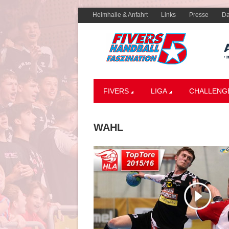
Heimhalle & Anfahrt
Links
Presse
Da
FIVERS
LIGA
CHALLENG
WAHL