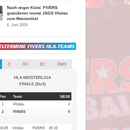
Nach enger Kiste: FIVERS
gratulieren roomz JAGS Vöslau
zum Meistertitel
6. Juni 2026
C
ÖC
EC
ÖMS
HLA MEISTERLIGA
FINALE (Bo3)
Pos
Team
SIEGE
1
Vöslau
2
2
FIVERS
0
03.06
Vöslau
-
FIVERS
35:33