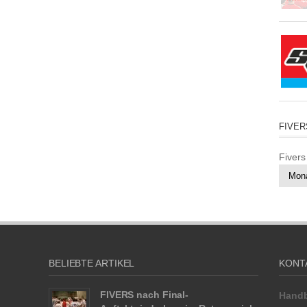
FIVER
Fivers
BELIEBTE ARTIKEL
KONT
FIVERS nach Final-
Handb