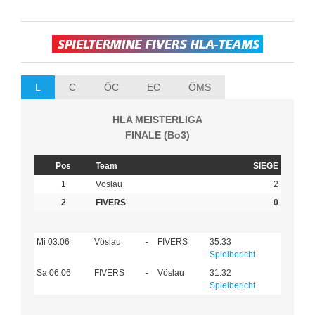
L
C
ÖC
EC
ÖMS
HLA MEISTERLIGA
FINALE (Bo3)
Pos
Team
SIEGE
1
Vöslau
2
2
FIVERS
0
Mi 03.06
Vöslau
-
FIVERS
35:33
Spielbericht
Sa 06.06
FIVERS
-
Vöslau
31:32
Spielbericht