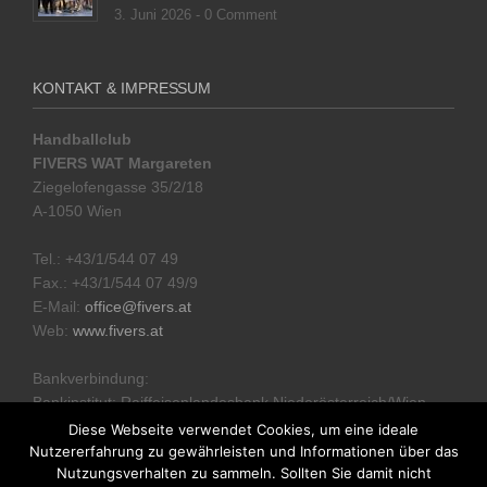
3. Juni 2026 -
0 Comment
KONTAKT & IMPRESSUM
Handballclub
FIVERS WAT Margareten
Ziegelofengasse 35/2/18
A-1050 Wien
Tel.: +43/1/544 07 49
Fax.: +43/1/544 07 49/9
E-Mail:
office@fivers.at
Web:
www.fivers.at
Bankverbindung:
Bankinstitut: Raiffeisenlandesbank Niederösterreich/Wien
IBAN: AT51 3200 0000 1331 8332
Diese Webseite verwendet Cookies, um eine ideale
Nutzererfahrung zu gewährleisten und Informationen über das
Nutzungsverhalten zu sammeln. Sollten Sie damit nicht
Datenschutzerklärung