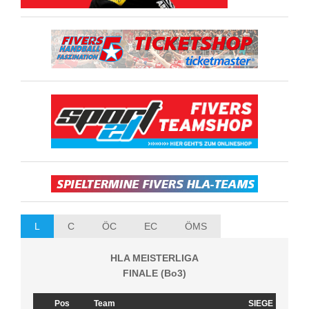
L
C
ÖC
EC
ÖMS
HLA MEISTERLIGA
FINALE (Bo3)
Pos
Team
SIEGE