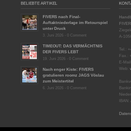
BELIEBTE ARTIKEL
KONT
FIVERS nach Final-
Handb
Auftaktniederlage im Retourspiel
FIVER
unter Druck
Ziegel
3. Juni 2026 -
0 Comment
A-105
TIMEOUT: DAS VERMÄCHTNIS
Tel.: 
DER FIVERS LEBT
Fax.: 
19. Juni 2026 -
0 Comment
E-Mai
Web:
Nach enger Kiste: FIVERS
gratulieren roomz JAGS Vöslau
zum Meistertitel
Bankv
Bankin
6. Juni 2026 -
0 Comment
Nieder
IBAN:
Daten