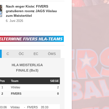
Nach enger Kiste: FIVERS
gratulieren roomz JAGS Vöslau
zum Meistertitel
6. Juni 2026
C
ÖC
EC
ÖMS
HLA MEISTERLIGA
FINALE (Bo3)
Pos
Team
SIEGE
1
Vöslau
2
2
FIVERS
0
03.06
Vöslau
-
FIVERS
35:33