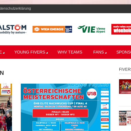
tenschutzerklärung
E
YOUNG FIVERS
WHV TEAMS
FANS
SPONS
FIVER
ON