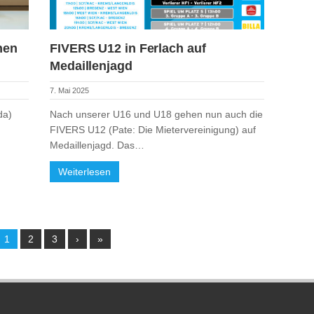
hen
FIVERS U12 in Ferlach auf
Medaillenjagd
7. Mai 2025
da)
Nach unserer U16 und U18 gehen nun auch die
FIVERS U12 (Pate: Die Mietervereinigung) auf
Medaillenjagd. Das…
Weiterlesen
1
2
3
›
»