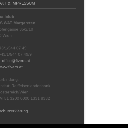
AKT & IMPRESSUM
allclub
S WAT Margareten
ofengasse 35/2/18
0 Wien
+43/1/544 07 49
+43/1/544 07 49/9
l:
office@fivers.at
www.fivers.at
erbindung:
stitut: Raiffeisenlandesbank
österreich/Wien
 AT51 3200 0000 1331 8332
schutzerklärung