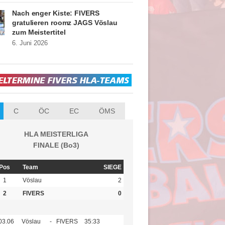
Nach enger Kiste: FIVERS
gratulieren roomz JAGS Vöslau
zum Meistertitel
6. Juni 2026
C
ÖC
EC
ÖMS
HLA MEISTERLIGA
FINALE (Bo3)
Pos
Team
SIEGE
1
Vöslau
2
2
FIVERS
0
03.06
Vöslau
-
FIVERS
35:33