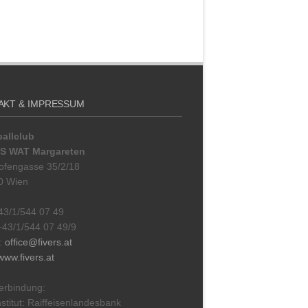
AKT & IMPRESSUM
allclub
S WAT Margareten
ofengasse 35/2/18
0 Wien
+43/1/544 07 49
+43/1/544 07 49/9
l:
office@fivers.at
www.fivers.at
erbindung:
stitut: Raiffeisenlandesbank