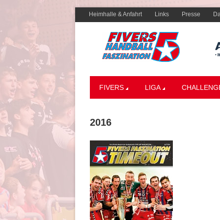
Heimhalle & Anfahrt
Links
Presse
Da
FIVERS
LIGA
CHALLENG
2016