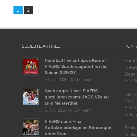
1
2
BELIEBTE ARTIKEL
KONT
Handball live auf SportKrone –
Handb
FIVERS-Sonderangebot für die
FIVER
Saison 2026/27
Ziegel
14. Juli 2026 -
0 Comment
A-105
Nach enger Kiste: FIVERS
Tel.: 
gratulieren roomz JAGS Vöslau
Fax.: 
zum Meistertitel
E-Mai
6. Juni 2026 -
0 Comment
Web:
FIVERS nach Final-
Auftaktniederlage im Retourspiel
Bankv
unter Druck
Bankin