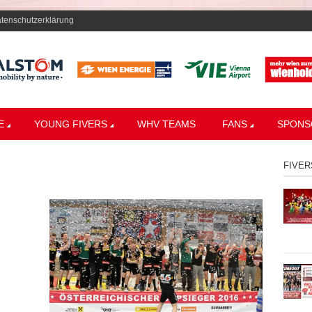
tenschutzerklärung
E
YOUNG FIVERS
WHV TEAMS
FANS
SPONS
FIVER