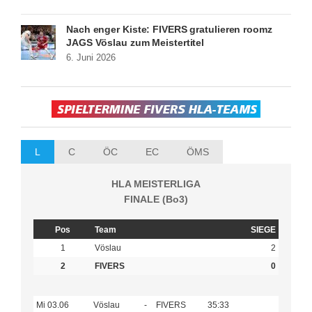
Nach enger Kiste: FIVERS gratulieren roomz
JAGS Vöslau zum Meistertitel
6. Juni 2026
L
C
ÖC
EC
ÖMS
HLA MEISTERLIGA
FINALE (Bo3)
Pos
Team
SIEGE
1
Vöslau
2
2
FIVERS
0
Mi 03.06
Vöslau
-
FIVERS
35:33