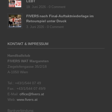
LEBT
19. Juni 2026 -
0 Comment
FIVERS nach Final-Auftaktniederlage im
Retourspiel unter Druck
3. Juni 2026 -
0 Comment
KONTAKT & IMPRESSUM
Handballclub
FIVERS WAT Margareten
Ziegelofengasse 35/2/18
A-1050 Wien
Tel.: +43/1/544 07 49
Fax.: +43/1/544 07 49/9
E-Mail:
office@fivers.at
Web:
www.fivers.at
Bankverbindung: