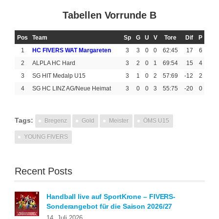
Tabellen Vorrunde B
Pos
Team
Sp
G
U
V
Tore
Dif
P
1
HC FIVERS WAT Margareten
3
3
0
0
62:45
17
6
2
ALPLA HC Hard
3
2
0
1
69:54
15
4
3
SG HIT Medalp U15
3
1
0
2
57:69
-12
2
4
SG HC LINZ AG/Neue Heimat
3
0
0
3
55:75
-20
0
Tags:
Bregenz
Gold
Meister
ÖMS U15
YOUNG FIVERS
Recent Posts
Handball live auf SportKrone – FIVERS-
Sonderangebot für die Saison 2026/27
14. Juli 2026