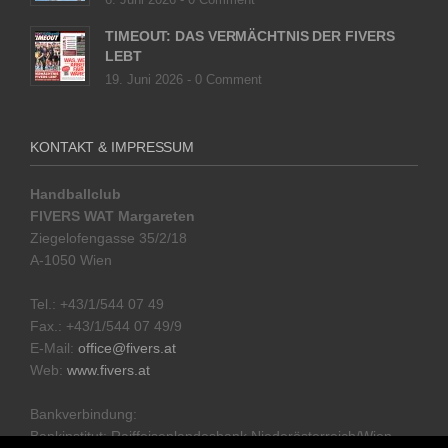
6. Juni 2026 -
0 Comment
TIMEOUT: DAS VERMÄCHTNIS DER FIVERS
LEBT
19. Juni 2026 -
0 Comment
KONTAKT & IMPRESSUM
Handballclub
FIVERS WAT Margareten
Ziegelofengasse 35/2/18
A-1050 Wien
Tel.: +43/1/544 07 49
Fax.: +43/1/544 07 49/9
E-Mail:
office@fivers.at
Web:
www.fivers.at
Bankverbindung:
Bankinstitut: Raiffeisenlandesbank Niederösterreich/Wien