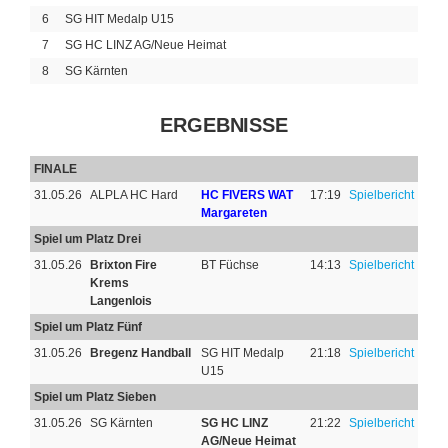
6
SG HIT Medalp U15
7
SG HC LINZ AG/Neue Heimat
8
SG Kärnten
ERGEBNISSE
FINALE
31.05.26
ALPLA HC Hard
HC FIVERS WAT
17:19
Spielbericht
Margareten
Spiel um Platz Drei
31.05.26
Brixton Fire
BT Füchse
14:13
Spielbericht
Krems
Langenlois
Spiel um Platz Fünf
31.05.26
Bregenz Handball
SG HIT Medalp
21:18
Spielbericht
U15
Spiel um Platz Sieben
31.05.26
SG Kärnten
SG HC LINZ
21:22
Spielbericht
AG/Neue Heimat