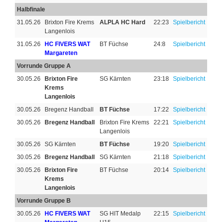
Halbfinale
31.05.26
Brixton Fire Krems
ALPLA HC Hard
22:23
Spielbericht
Langenlois
31.05.26
HC FIVERS WAT
BT Füchse
24:8
Spielbericht
Margareten
Vorrunde Gruppe A
30.05.26
Brixton Fire
SG Kärnten
23:18
Spielbericht
Krems
Langenlois
30.05.26
Bregenz Handball
BT Füchse
17:22
Spielbericht
30.05.26
Bregenz Handball
Brixton Fire Krems
22:21
Spielbericht
Langenlois
30.05.26
SG Kärnten
BT Füchse
19:20
Spielbericht
30.05.26
Bregenz Handball
SG Kärnten
21:18
Spielbericht
30.05.26
Brixton Fire
BT Füchse
20:14
Spielbericht
Krems
Langenlois
Vorrunde Gruppe B
30.05.26
HC FIVERS WAT
SG HIT Medalp
22:15
Spielbericht