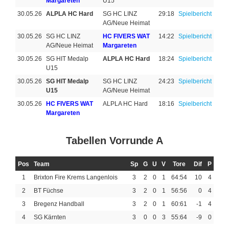
Margareten
U15
30.05.26
ALPLA HC Hard
SG HC LINZ
29:18
Spielbericht
AG/Neue Heimat
30.05.26
SG HC LINZ
HC FIVERS WAT
14:22
Spielbericht
AG/Neue Heimat
Margareten
30.05.26
SG HIT Medalp
ALPLA HC Hard
18:24
Spielbericht
U15
30.05.26
SG HIT Medalp
SG HC LINZ
24:23
Spielbericht
U15
AG/Neue Heimat
30.05.26
HC FIVERS WAT
ALPLA HC Hard
18:16
Spielbericht
Margareten
Tabellen Vorrunde A
Pos
Team
Sp
G
U
V
Tore
Dif
P
1
Brixton Fire Krems Langenlois
3
2
0
1
64:54
10
4
2
BT Füchse
3
2
0
1
56:56
0
4
3
Bregenz Handball
3
2
0
1
60:61
-1
4
4
SG Kärnten
3
0
0
3
55:64
-9
0