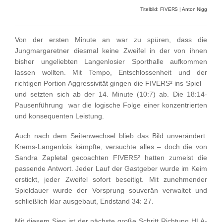
Titelbild: FIVERS | Anton Nigg
Von der ersten Minute an war zu spüren, dass die
Jungmargaretner diesmal keine Zweifel in der von ihnen
bisher ungeliebten Langenlosier Sporthalle aufkommen
lassen wollten. Mit Tempo, Entschlossenheit und der
richtigen Portion Aggressivität gingen die FIVERS² ins Spiel –
und setzten sich ab der 14. Minute (10:7) ab. Die 18:14-
Pausenführung war die logische Folge einer konzentrierten
und konsequenten Leistung.
Auch nach dem Seitenwechsel blieb das Bild unverändert:
Krems-Langenlois kämpfte, versuchte alles – doch die von
Sandra Zapletal gecoachten FIVERS² hatten zumeist die
passende Antwort. Jeder Lauf der Gastgeber wurde im Keim
erstickt, jeder Zweifel sofort beseitigt. Mit zunehmender
Spieldauer wurde der Vorsprung souverän verwaltet und
schließlich klar ausgebaut, Endstand 34: 27.
Mit diesem Sieg ist der nächste große Schritt Richtung HLA-