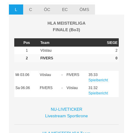
L
C
ÖC
EC
ÖMS
HLA MEISTERLIGA
FINALE (Bo3)
Pos
Team
SIEGE
1
Vöslau
2
2
FIVERS
0
Mi 03.06
Vöslau
-
FIVERS
35:33
Spielbericht
Sa 06.06
FIVERS
-
Vöslau
31:32
Spielbericht
NU-LIVETICKER
Livestream Sportkrone