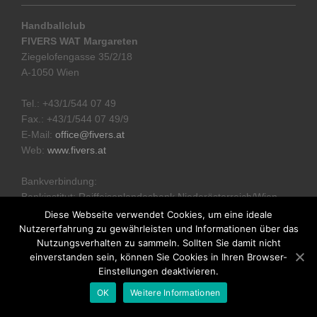
Handballclub
FIVERS WAT Margareten
Ziegelofengasse 35/2/18
A-1050 Wien
Tel.: +43/1/544 07 49
Fax.: +43/1/544 07 49/9
E-Mail:
office@fivers.at
Web:
www.fivers.at
Bankverbindung:
Bankinstitut: Raiffeisenlandesbank Niederösterreich/Wien
IBAN: AT51 3200 0000 1331 8332
Diese Webseite verwendet Cookies, um eine ideale
Nutzererfahrung zu gewährleisten und Informationen über das
Nutzungsverhalten zu sammeln. Sollten Sie damit nicht
Datenschutzerklärung
einverstanden sein, können Sie Cookies in Ihren Browser-
Einstellungen deaktivieren.
© 2023 FIVERS WAT Margareten.
OK
Weitere Informationen