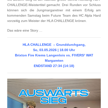
CHALLENGE-Meistertitel gemacht. Drei Runden vor Schluss
können sich die Jungmargaretner mit einem Erfolg am
kommenden Samstag beim Future Team des HC Alpla Hard
vorzeitig zum Meister der HLA CHALLENGE krönen.
Das wäre eine Story …
HLA CHALLENGE – Grunddurchgang,
So, 03.05.2026 | 18.00 Uhr
Brixton Fire Krems Langenlois vs. FIVERS² WAT
Margareten
ENDSTAND 27:34 (14:18)