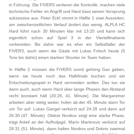
in Führung. Die FIVERS verlieren die Kontrolle, machen viele
technische Fehler im Angriff und Hard baut seinen Vorsprung
sukzessive aus. Peter Eckl nimmt in Hälfte 1 zwei Auszeiten,
am zwischenzeitlichen Verlauf ändert das wenig. ALPLA HC
Hard führt nach 30 Minuten klar mit 13:20 und kann sich
eigentlich schon auf Spiel 3 in der Viertelfinalserie
vorbereiten. Bis dahin war es eher ein Selbstfaller der
FIVERS, auch wenn die Gäste mit Lukas Fritsch heute (5
Tore bis dahin) einen starken Shooter im Team haben.
In Hälfte 2 müssen die FIVERS somit gehörig Gas geben,
wenn sie heute noch das Halbfinale buchen und ein
Entscheidungsspiel in Hard vermeiden wollen. Das tun sie
dann auch, auch wenn Hard über lange Phasen den Abstand
recht konstant hält (20:26, 41. Minute). Die Margaretner
arbeiten aber stetig weiter, holen ab der 45. Minute dann Tor
um Tor auf: Lukas Gangel verkürzt auf 24:28 und dann auf
26:30 (47. Minute). Oleksii Novikov zeigt eine starke Phase,
trägt Anteil an der Aufholjagd. Marin Martinovic verkürzt auf
28:31 (51. Minute), dann halten Novikov und Doknic zweimal