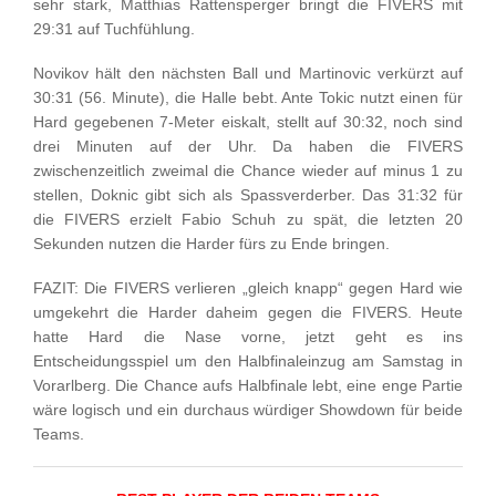
sehr stark, Matthias Rattensperger bringt die FIVERS mit
29:31 auf Tuchfühlung.
Novikov hält den nächsten Ball und Martinovic verkürzt auf
30:31 (56. Minute), die Halle bebt. Ante Tokic nutzt einen für
Hard gegebenen 7-Meter eiskalt, stellt auf 30:32, noch sind
drei Minuten auf der Uhr. Da haben die FIVERS
zwischenzeitlich zweimal die Chance wieder auf minus 1 zu
stellen, Doknic gibt sich als Spassverderber. Das 31:32 für
die FIVERS erzielt Fabio Schuh zu spät, die letzten 20
Sekunden nutzen die Harder fürs zu Ende bringen.
FAZIT: Die FIVERS verlieren „gleich knapp“ gegen Hard wie
umgekehrt die Harder daheim gegen die FIVERS. Heute
hatte Hard die Nase vorne, jetzt geht es ins
Entscheidungsspiel um den Halbfinaleinzug am Samstag in
Vorarlberg. Die Chance aufs Halbfinale lebt, eine enge Partie
wäre logisch und ein durchaus würdiger Showdown für beide
Teams.