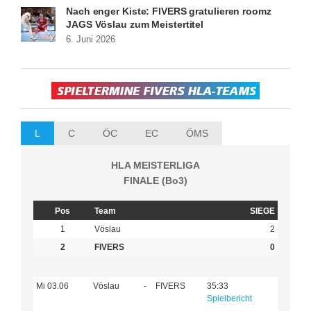
Nach enger Kiste: FIVERS gratulieren roomz
JAGS Vöslau zum Meistertitel
6. Juni 2026
L
C
ÖC
EC
ÖMS
HLA MEISTERLIGA
FINALE (Bo3)
Pos
Team
SIEGE
1
Vöslau
2
2
FIVERS
0
Mi 03.06
Vöslau
-
FIVERS
35:33
Spielbericht