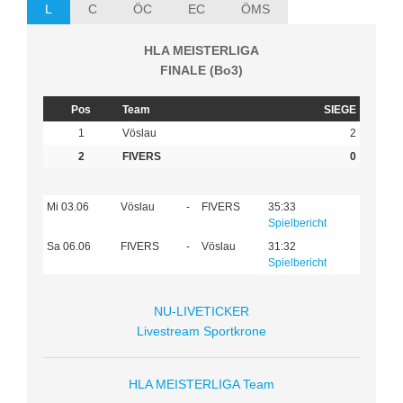
L
C
ÖC
EC
ÖMS
HLA MEISTERLIGA
FINALE (Bo3)
Pos
Team
SIEGE
1
Vöslau
2
2
FIVERS
0
Mi 03.06
Vöslau
-
FIVERS
35:33
Spielbericht
Sa 06.06
FIVERS
-
Vöslau
31:32
Spielbericht
NU-LIVETICKER
Livestream Sportkrone
HLA MEISTERLIGA Team