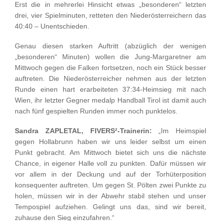
Erst die in mehrerlei Hinsicht etwas „besonderen“ letzten
drei, vier Spielminuten, retteten den Niederösterreichern das
40:40 – Unentschieden.
Genau diesen starken Auftritt (abzüglich der wenigen
„besonderen“ Minuten) wollen die Jung-Margaretner am
Mittwoch gegen die Falken fortsetzen, noch ein Stück besser
auftreten. Die Niederösterreicher nehmen aus der letzten
Runde einen hart erarbeiteten 37:34-Heimsieg mit nach
Wien, ihr letzter Gegner medalp Handball Tirol ist damit auch
nach fünf gespielten Runden immer noch punktelos.
Sandra ZAPLETAL, FIVERS²-Trainerin:
„Im Heimspiel
gegen Hollabrunn haben wir uns leider selbst um einen
Punkt gebracht. Am Mittwoch bietet sich uns die nächste
Chance, in eigener Halle voll zu punkten. Dafür müssen wir
vor allem in der Deckung und auf der Torhüterposition
konsequenter auftreten. Um gegen St. Pölten zwei Punkte zu
holen, müssen wir in der Abwehr stabil stehen und unser
Tempospiel aufziehen. Gelingt uns das, sind wir bereit,
zuhause den Sieg einzufahren.“