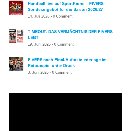
Handball live auf SportKrone – FIVERS-
Sonderangebot für die Saison 2026/27
14. Juli 2026 -
0 Comment
TIMEOUT: DAS VERMÄCHTNIS DER FIVERS
LEBT
19. Juni 2026 -
0 Comment
FIVERS nach Final-Auftaktniederlage im
Retourspiel unter Druck
3. Juni 2026 -
0 Comment