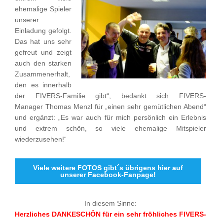
ehemalige Spieler
unserer
Einladung gefolgt.
Das hat uns sehr
gefreut und zeigt
auch den starken
Zusammenerhalt,
den es innerhalb
der FIVERS-Familie gibt“, bedankt sich FIVERS-
Manager Thomas Menzl für „einen sehr gemütlichen Abend“
und ergänzt: „Es war auch für mich persönlich ein Erlebnis
und extrem schön, so viele ehemalige Mitspieler
wiederzusehen!“
Viele weitere FOTOS gibt´s übrigens hier auf
unserer Facebook-Fanpage!
In diesem Sinne:
Herzliches DANKESCHÖN für ein sehr fröhliches FIVERS-