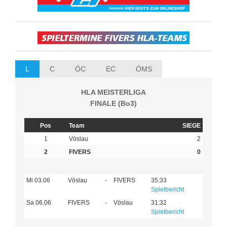
L
C
ÖC
EC
ÖMS
HLA MEISTERLIGA
FINALE (Bo3)
Pos
Team
SIEGE
1
Vöslau
2
2
FIVERS
0
Mi 03.06
Vöslau
-
FIVERS
35:33
Spielbericht
Sa 06.06
FIVERS
-
Vöslau
31:32
Spielbericht