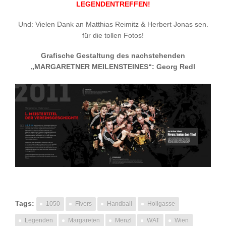
LEGENDENTREFFEN!
Und: Vielen Dank an Matthias Reimitz & Herbert Jonas sen.
für die tollen Fotos!
Grafische Gestaltung des nachstehenden
„MARGARETNER MEILENSTEINES“: Georg Redl
Tags:
1050
Fivers
Handball
Hollgasse
Legenden
Margareten
Menzl
WAT
Wien