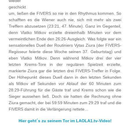
wieder
geschickt
um, ließen die FIVERS so nie in den Rhythmus kommen. So
schafften es die Wiener auch nie, sich mit mehr als zwei
Treffern abzusetzen (23:21, 47. Minute). Ganz im Gegenteil,
denn Vlatko Mitkov erzielte dreieinhalb Minuten vor dem
vermeintlichen Ende den 26:26-Ausgleich. Was folgte war ein
sensationelles Duell der Routiniers Vytas Ziura (der FIVERS-
Regisseur feierte diese Woche seinen 37. Geburtstag) und
eben Vlatko Mitkov. Denn während Mitkov drei der vier
letzten Krems-Tore in der regulären Spielzeit erzielte,
markierte Ziura gar die letzten drei FIVERS-Treffer in Folge.
Der Höhepunkt dieses Duell dann in den letzten Sekunden
als Mitkov elf Sekunden vor Ablauf der 60 Minuten zum
28:29-Führung für die Gäste traf und Krems schon wie die
Sieger aussehen ließ. Doch sie hatten die Rechnung ohne
Ziura gemacht, der bei 59:59 Minuten zum 29:29 traf und die
FIVERS damit in die Verlängerung rettete…
Hier geht´s zu seinem Tor im LAOLA1.tv-Video!