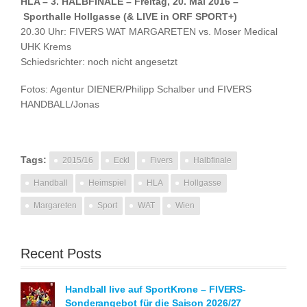
HLA – 3. HALBFINALE – Freitag, 20. Mai 2016 –
Sporthalle Hollgasse (& LIVE in ORF SPORT+)
20.30 Uhr: FIVERS WAT MARGARETEN vs. Moser Medical
UHK Krems
Schiedsrichter: noch nicht angesetzt
Fotos: Agentur DIENER/Philipp Schalber und FIVERS
HANDBALL/Jonas
Tags:
2015/16
Eckl
Fivers
Halbfinale
Handball
Heimspiel
HLA
Hollgasse
Margareten
Sport
WAT
Wien
Recent Posts
Handball live auf SportKrone – FIVERS-
Sonderangebot für die Saison 2026/27