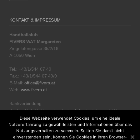
KONTAKT & IMPRESSUM
Handballclub
FIVERS WAT Margareten
Ziegelofengasse 35/2/18
A-1050 Wien
Tel.: +43/1/544 07 49
Fax.: +43/1/544 07 49/9
E-Mail:
office@fivers.at
Web:
www.fivers.at
Bankverbindung:
Bankinstitut: Raiffeisenlandesbank Niederösterreich/Wien
IBAN: AT51 3200 0000 1331 8332
Diese Webseite verwendet Cookies, um eine ideale
Nutzererfahrung zu gewährleisten und Informationen über das
Nutzungsverhalten zu sammeln. Sollten Sie damit nicht
Datenschutzerklärung
einverstanden sein, können Sie Cookies in Ihren Browser-