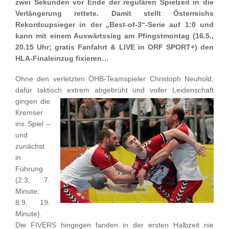
zwei Sekunden vor Ende der regulären Spielzeit in die
Verlängerung rettete. Damit stellt Österreichs
Rekordcupsieger in der „Best-of-3“-Serie auf 1:0 und
kann mit einem Auswärtssieg am Pfingstmontag (16.5.,
20.15 Uhr; gratis Fanfahrt & LIVE in ORF SPORT+) den
HLA-Finaleinzug fixieren…
Ohne den verletzten ÖHB-Teamspieler Christoph Neuhold,
dafür taktisch extrem
abgebrüht und voller Leidenschaft
gingen die
Kremser
ins Spiel –
und
zunächst
in
Führung
(2:3, 7.
Minute;
8:9, 19.
Minute).
Die FIVERS hingegen fanden in der ersten Halbzeit nie