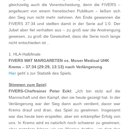
gleichzeitig auch die Vorentscheidung, denn die FIVERS –
angefeuert von einem frenetischen Publikum – ließen sich
den Sieg nun nicht mehr nehmen. Am Ende gewannen die
FIVERS 37:34 und stellten damit in der Serie auf 1:0. Der
Jubel aber fiel verhalten aus – zu groß war die Anstrengung
gewesen, zu groß die Gewissheit, dass die Serie noch lange
nicht entschieden ist…
1. HLA-Halbfinale
FIVERS WAT MARGARETEN vs. Moser Medical UHK
Krems – 37:34 (29:29, 13:13) nach Verlängerung
Hier
geht´s zur Statistik des Spiels.
Stimmen zum Spiel
:
FIVERS-Cheftrainer Peter Eckl:
„
Ich bin stolz auf die
Mannschaft und den Kampf, den sie heute gezeigt hat. In der
Verlängerung war der Sieg dann auch verdient, davor war
Krems drauf und dran, das Spiel zu gewinnen. Insgesamt
war das heute kein erspielter, aber ein erkämpfter Erfolg von
uns. In Krems wird es natürlich noch schwerer zu gewinnen,
aber trotzdem fahren wir am Montag dorthin, um dort den