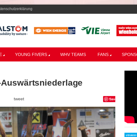
tenschutzerklärung
E
YOUNG FIVERS
WHV TEAMS
FANS
SPONS
-Auswärtsniederlage
tweet
Save