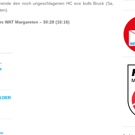
de den noch ungeschlagenen HC ece bulls Bruck (Sa,
ten).
rs WAT Margareten – 30:28 (16:16)
–
e
S DER
au