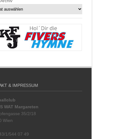
v
Archiv
AKT & IMPRESSUM
allclub
S WAT Margareten
ofengasse 35/2/18
0 Wien
+43/1/544 07 49