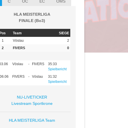
C
ÖC
EC
ÖMS
HLA MEISTERLIGA
FINALE (Bo3)
Pos
Team
SIEGE
1
Vöslau
2
2
FIVERS
0
03.06
Vöslau
-
FIVERS
35:33
Spielbericht
06.06
FIVERS
-
Vöslau
31:32
Spielbericht
NU-LIVETICKER
Livestream Sportkrone
HLA MEISTERLIGA Team