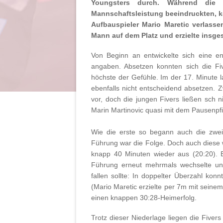
Youngsters durch. Während die 
Mannschaftsleistung beeindruckten, ko
Aufbauspieler Mario Maretic verlass
Mann auf dem Platz und erzielte insges
Von Beginn an entwickelte sich eine e
angaben. Absetzen konnten sich die Fiv
höchste der Gefühle. Im der 17. Minute l
ebenfalls nicht entscheidend absetzen. Zw
vor, doch die jungen Fivers ließen sch n
Marin Martinovic quasi mit dem Pausenpfi
Wie die erste so begann auch die zweit
Führung war die Folge. Doch auch diese 
knapp 40 Minuten wieder aus (20:20). E
Führung erneut mehrmals wechselte und
fallen sollte: In doppelter Überzahl kon
(Mario Maretic erzielte per 7m mit seine
einen knappen 30:28-Heimerfolg.
Trotz dieser Niederlage liegen die Fivers