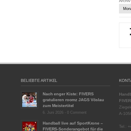
Archi
BELIEBTE ARTIKEL
KONT
Nach enger Kiste: FIVERS
Handb
gratulieren roomz JAGS Vöslau
FIVER
zum Meistertitel
Ziegel
6. Juni 2026 -
0 Comment
A-105
Handball live auf SportKrone –
Tel.: 
FIVERS-Sonderangebot für die