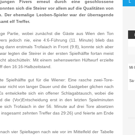
L
jungen Fivers erneut durch eine geschlossene
nnten sich die Steirer vor allem auf die Qualitäten von
en. Der ehemalige Leoben-Spieler war der überragende
amt elf Treffer.
nge Partie, wobei zunächst die Gäste aus Wien den Ton
ers jedoch nie, eine 4:6-Führung (11. Minute) blieb das
ag dann erstmals Trofaiach in Front (9:8), konnte sich aber
ar legten die Steirer in der ersten Spielhälfte fortan meist
icht abschütteln: Mit einem sehenswerten Hüftwurf erzielte
ff den 16:16-Halbzeitstand.
Mi 
e Spielhälfte gut für die Wiener: Eine rasche zwei-Tore-
Sa 
war nicht von langer Dauer und die Gastgeber glichen nach
s entwickelte sich ein offener Schlagabtausch, wobei die
 die (Vor)Entscheidung erst in den letzten Spielminuten
nte sich Trofaiach in der 56. Minute auf drei Tore absetzen
m insgesamt zehnten Treffer das 29:26) und feierte am Ende
 nach vier Spieltagen nach wie vor im Mittelfeld der Tabelle