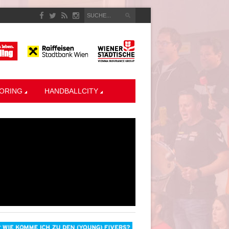
ORING
HANDBALLCITY